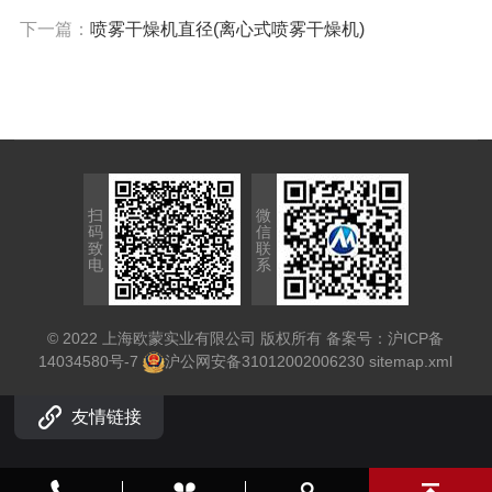
下一篇：
喷雾干燥机直径(离心式喷雾干燥机)
扫
微
码
信
致
联
电
系
© 2022 上海欧蒙实业有限公司 版权所有 备案号：
沪ICP备
14034580号-7
沪公网安备31012002006230
sitemap.xml
友情链接