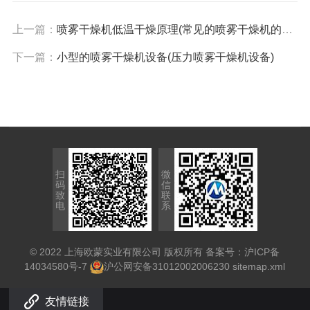
上一篇：
喷雾干燥机低温干燥原理(常见的喷雾干燥机的干燥室都是卧式的)
下一篇：
小型的喷雾干燥机设备(压力喷雾干燥机设备)
扫
微
码
信
致
联
电
系
© 2022 上海欧蒙实业有限公司 版权所有 备案号：
沪ICP备
14034580号-7
沪公网安备31012002006230
sitemap.xml
友情链接