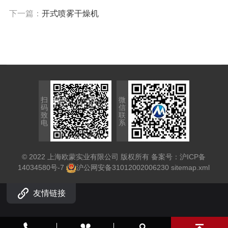
下一篇：
开式喷雾干燥机
扫
微
码
信
致
联
电
系
© 2022 上海欧蒙实业有限公司 版权所有 备案号：
沪ICP备
14034580号-7
沪公网安备31012002006230
sitemap.xml
友情链接