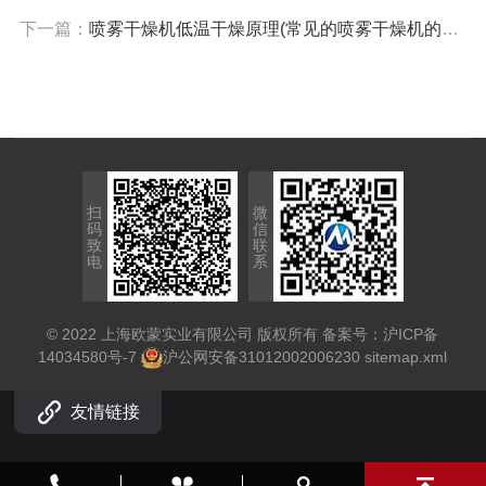
下一篇：
喷雾干燥机低温干燥原理(常见的喷雾干燥机的干燥室都是卧式的)
扫
微
码
信
致
联
电
系
© 2022 上海欧蒙实业有限公司 版权所有 备案号：
沪ICP备
14034580号-7
沪公网安备31012002006230
sitemap.xml
友情链接