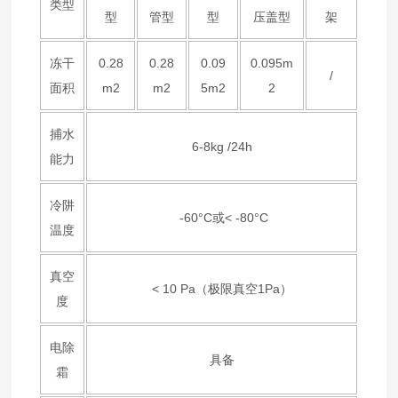
类型
型
管型
型
压盖型
架
冻干
0.28
0.28
0.09
0.095m
/
面积
m2
m2
5m2
2
捕水
6-8kg /24h
能力
冷阱
-60°C或< -80°C
温度
真空
< 10 Pa（极限真空1Pa）
度
电除
具备
霜