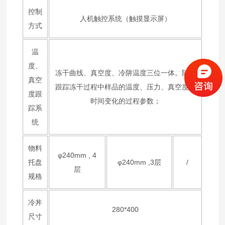
控制
人机触控系统（触摸显示屏）
方式
温
度、
冻干曲线、真空度、冷阱温度三位一体。随时
真空
跟踪冻干过程中样品的温度、压力、真空度随
度跟
时间变化的过程参数；
踪系
统
物料
φ240mm , 4
托盘
φ240mm ,3层
/
层
规格
冷丼
280*400
尺寸