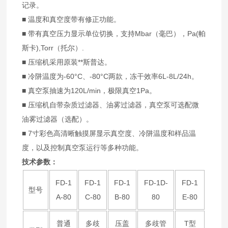
记录。
■ 温度和真空度带有修正功能。
■ 带有真空压力显示单位切换，支持Mbar（毫巴），Pa(帕
斯卡),Torr（托尔）.
■ 压缩机采用原装**斯普达。
■ 冷阱温度为-60°C、-80°C两款，冻干效率6L-8L/24h。
■ 真空泵抽速为120L/min，极限真空1Pa。
■ 压缩机自带杂质过滤器、油雾过滤器，真空泵可选配微
油雾过滤器（选配）。
■ 7寸彩色高清晰触摸屏显示真空度、冷阱温度和样品温
度，以及控制真空泵运行等多种功能。
技术参数：
FD-1
FD-1
FD-1
FD-1D-
FD-1
型号
A-80
C-80
B-80
80
E-80
普通
多歧
压盖
多歧管
T型