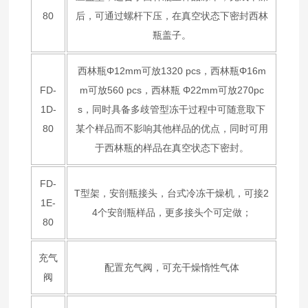
80
后，可通过螺杆下压，在真空状态下密封西林
瓶盖子。
西林瓶Φ12mm可放1320 pcs，西林瓶Φ16m
FD-
m可放560 pcs，西林瓶 Φ22mm可放270pc
1D-
s，同时具备多歧管型冻干过程中可随意取下
80
某个样品而不影响其他样品的优点，同时可用
于西林瓶的样品在真空状态下密封。
FD-
T型架，安剖瓶接头，台式冷冻干燥机，可接2
1E-
4个安剖瓶样品，更多接头个可定做；
80
充气
配置充气阀，可充干燥惰性气体
阀