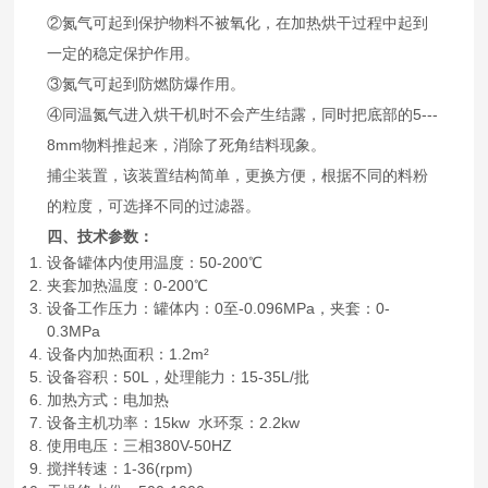
②氮气可起到保护物料不被氧化，在加热烘干过程中起到
一定的稳定保护作用。
③氮气可起到防燃防爆作用。
④同温氮气进入烘干机时不会产生结露，同时把底部的5---
8mm物料推起来，消除了死角结料现象。
捕尘装置，该装置结构简单，更换方便，根据不同的料粉
的粒度，可选择不同的过滤器。
四、技术参数：
设备罐体内使用温度：50-200℃
夹套加热温度：0-200℃
设备工作压力：罐体内：0至-0.096MPa，夹套：0-
0.3MPa
设备内加热面积：1.2m²
设备容积：50L，处理能力：15-35L/批
加热方式：电加热
设备主机功率：15kw 水环泵：2.2kw
使用电压：三相380V-50HZ
搅拌转速：1-36(rpm)