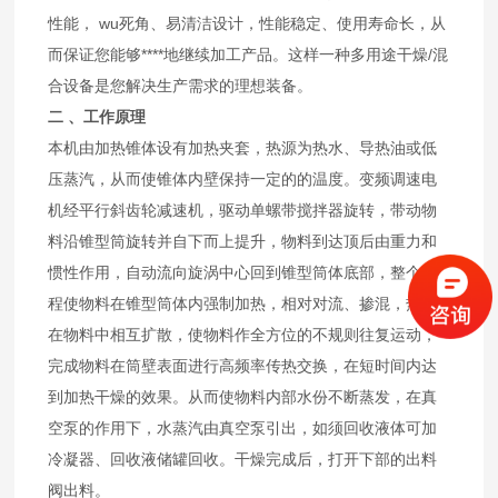
性能， wu死角、易清洁设计，性能稳定、使用寿命长，从
而保证您能够****地继续加工产品。这样一种多用途干燥/混
合设备是您解决生产需求的理想装备。
二
、工作原理
本机由加热锥体设有加热夹套，热源为热水、导热油或低
压蒸汽，从而使锥体内壁保持一定的的温度。变频调速电
机经平行斜齿轮减速机，驱动单螺带搅拌器旋转，带动物
料沿锥型筒旋转并自下而上提升，物料到达顶后由重力和
惯性作用，自动流向旋涡中心回到锥型筒体底部，整个过
程使物料在锥型筒体内强制加热，相对对流、掺混，热量
在物料中相互扩散，使物料作全方位的不规则往复运动，
完成物料在筒壁表面进行高频率传热交换，在短时间内达
到加热干燥的效果。从而使物料内部水份不断蒸发，在真
空泵的作用下，水蒸汽由真空泵引出，如须回收液体可加
冷凝器、回收液储罐回收。干燥完成后，打开下部的出料
阀出料。