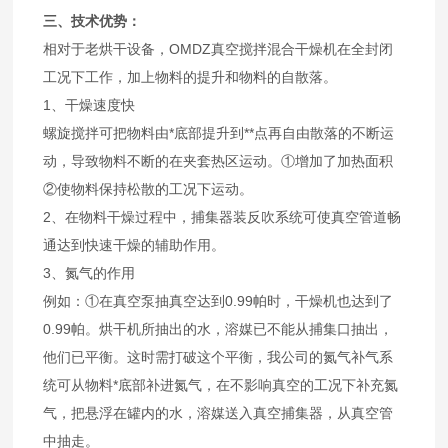
三、技术优势：
相对于老烘干设备，OMDZ真空搅拌混合干燥机在全封闭
工况下工作，加上物料的提升和物料的自散落。
1、干燥速度快
螺旋搅拌可把物料由*底部提升到**点再自由散落的不断运
动，导致物料不断的在夹套热区运动。①增加了加热面积
②使物料保持松散的工况下运动。
2、在物料干燥过程中，捕集器装反吹系统可使真空管道畅
通达到快速干燥的辅助作用。
3、氮气的作用
例如：①在真空泵抽真空达到0.99帕时，干燥机也达到了
0.99帕。烘干机所抽出的水，溶媒已不能从捕集口抽出，
他们已平衡。这时需打破这个平衡，我公司的氮气补气系
统可从物料*底部补进氮气，在不影响真空的工况下补充氮
气，把悬浮在罐内的水，溶媒送入真空捕集器，从真空管
中抽走。