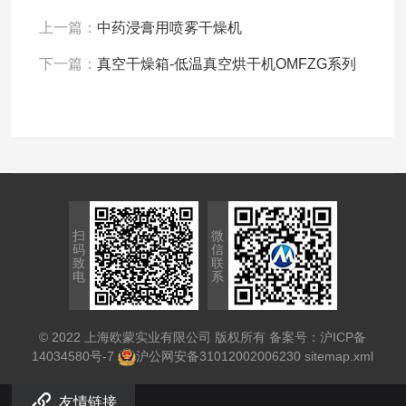
上一篇：
中药浸膏用喷雾干燥机
下一篇：
真空干燥箱-低温真空烘干机OMFZG系列
扫
微
码
信
致
联
电
系
© 2022 上海欧蒙实业有限公司 版权所有 备案号：
沪ICP备
14034580号-7
沪公网安备31012002006230
sitemap.xml
友情链接