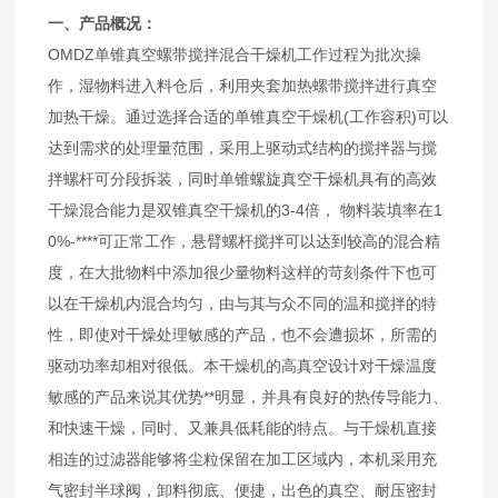
一、产品概况：
OMDZ单锥真空螺带搅拌混合干燥机工作过程为批次操
作，湿物料进入料仓后，利用夹套加热螺带搅拌进行真空
加热干燥。通过选择合适的单锥真空干燥机(工作容积)可以
达到需求的处理量范围，采用上驱动式结构的搅拌器与搅
拌螺杆可分段拆装，同时单锥螺旋真空干燥机具有的高效
干燥混合能力是双锥真空干燥机的3-4倍， 物料装填率在1
0%-****可正常工作，悬臂螺杆搅拌可以达到较高的混合精
度，在大批物料中添加很少量物料这样的苛刻条件下也可
以在干燥机内混合均匀，由与其与众不同的温和搅拌的特
性，即使对干燥处理敏感的产品，也不会遭损坏，所需的
驱动功率却相对很低。本干燥机的高真空设计对干燥温度
敏感的产品来说其优势**明显，并具有良好的热传导能力、
和快速干燥，同时、又兼具低耗能的特点。与干燥机直接
相连的过滤器能够将尘粒保留在加工区域内，本机采用充
气密封半球阀，卸料彻底、便捷，出色的真空、耐压密封