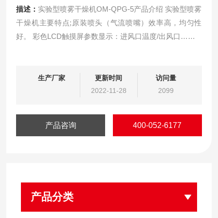
描述：
实验型喷雾干燥机OM-QPG-5产品介绍 实验型喷雾
干燥机主要特点;原装喷头（气流喷嘴）效率高，均匀性
好。 彩色LCD触摸屏参数显示：进风口温度/出风口……
生产厂家
更新时间
访问量
2022-11-28
2099
产品咨询
400-052-6177
产品分类