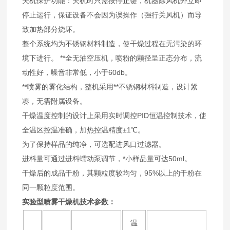
关机保护功能：关机时只需按停止键，机器除风机外立即
停止运行，保证设备不会因为误操作（强行关风机）而导
致加热部分烧坏。
整个系统均为不锈钢材料制造，使干燥过程在无污染的环
境下进行。 **全无油空压机，喷粉的颗径呈正态分布，流
动性好，噪音非常低，小于60db。
**喷雾的雾化结构，整机采用**不锈钢材料制造，设计紧
凑，无需附属设备。
干燥温度控制的设计上采用实时调控PID恒温控制技术，使
全温区控温准确，加热控温精度±1℃。
为了保持样品的纯净，可选配进风口过滤器。
进料量可通过进料蠕动泵调节，*小样品量可达50ml。
干燥后的成品干粉，其颗粒度较均匀，95%以上的干粉在
同一颗粒度范围。
实验型喷雾干燥机技术参数：
温