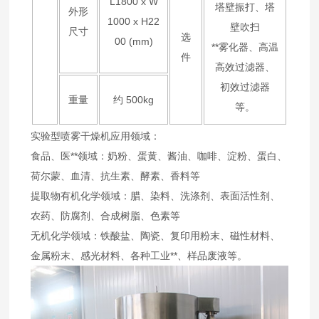
L1800 x W
塔壁振打、塔
外形
1000 x H22
壁吹扫
尺寸
选
00 (mm)
**雾化器、高温
件
高效过滤器、
初效过滤器
重量
约 500kg
等。
实验型喷雾干燥机应用领域：
食品、医**领域：奶粉、蛋黄、酱油、咖啡、淀粉、蛋白、
荷尔蒙、血清、抗生素、酵素、香料等
提取物有机化学领域：腊、染料、洗涤剂、表面活性剂、
农药、防腐剂、合成树脂、色素等
无机化学领域：铁酸盐、陶瓷、复印用粉末、磁性材料、
金属粉末、感光材料、各种工业**、样品废液等。