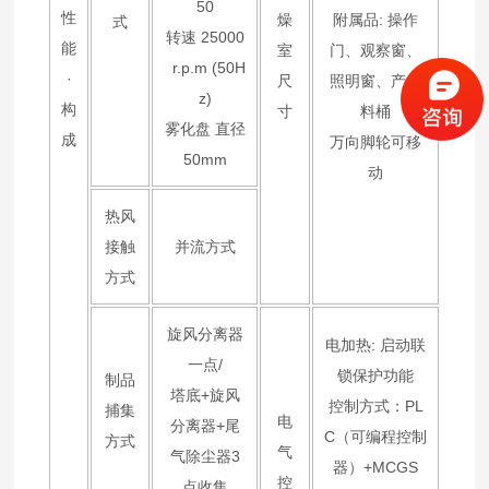
50
性
燥
附属品: 操作
式
转速 25000
能
室
门、观察窗、
r.p.m (50H
·
尺
照明窗、产品
z)
构
寸
料桶
雾化盘 直径
成
万向脚轮可移
50mm
动
热风
接触
并流方式
方式
旋风分离器
电加热: 启动联
一点/
锁保护功能
制品
塔底+旋风
控制方式：PL
捕集
电
分离器+尾
C（可编程控制
方式
气
气除尘器3
器）+MCGS
控
点收集