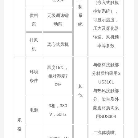
（嵌入式触摸
制
控制系统），
供料
无级调速蠕
系
可显示温度，
泵
动泵
统
压力及雾化器
转速、风机频
排风
离心式风机
率等参数
机
与物料接触部
温度15℃，
环境
分材质均采用S
相对湿度7
条件
US316L
0%
其
与热风接触部
他
分、架台及外
3相，380
蒙皮材质均采
电源
V，50Hz
用SUS304
规
格
二流体喷嘴、