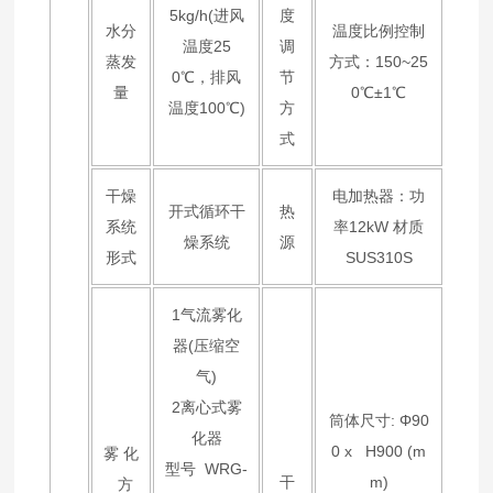
5kg/h(进风
度
水分
温度比例控制
温度25
调
蒸发
方式：150~25
0℃，排风
节
量
0℃±1℃
温度100℃)
方
式
干燥
电加热器：功
开式循环干
热
系统
率12kW 材质
燥系统
源
形式
SUS310S
1气流雾化
器(压缩空
气)
2离心式雾
筒体尺寸: Φ90
化器
0 x H900 (m
雾 化
型号 WRG-
干
m)
方